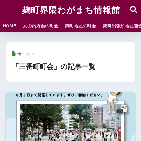
麹町界隈わがまち情報館
HOME
丸の内方面の町会
麹町地区の町会
麹町出張所地区連
ホーム
「三番町町会」の記事一覧