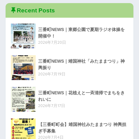
Recent Posts
三番町NEWS｜東郷公園で夏期ラジオ体操を
開催中！
2026年7月20日
三番町NEWS｜靖国神社「みたままつり」神
輿振り
2026年7月19日
三番町NEWS｜花植えと一斉清掃でまちをき
れいに
2026年7月17日
【三番町町会】靖国神社みたままつり 神輿担
ぎ手募集
2026年7月4日