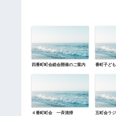
四番町町会総会開催のご案内
番町子ども
４番町町会 一斉清掃
五町会ラジ