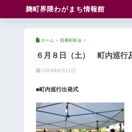
麹町界隈わがまち情報館
ホーム
四番町町会
６月８日（土） 町内巡行
2024年6月11日
■町内巡行出発式