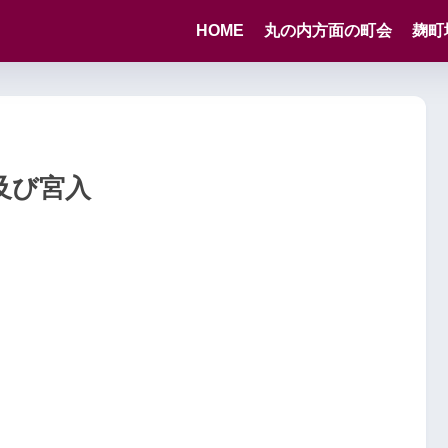
HOME
丸の内方面の町会
麹町
及び宮入