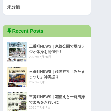
未分類
Recent Posts
三番町NEWS｜東郷公園で夏期ラ
ジオ体操を開催中！
2026年7月20日
三番町NEWS｜靖国神社「みたま
まつり」神輿振り
2026年7月19日
三番町NEWS｜花植えと一斉清掃
でまちをきれいに
2026年7月17日