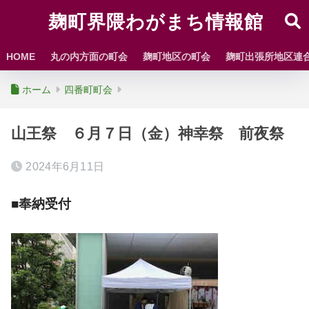
麹町界隈わがまち情報館
HOME
丸の内方面の町会
麹町地区の町会
麹町出張所地区連
ホーム
四番町町会
山王祭 ６月７日（金）神幸祭 前夜祭
2024年6月11日
■奉納受付