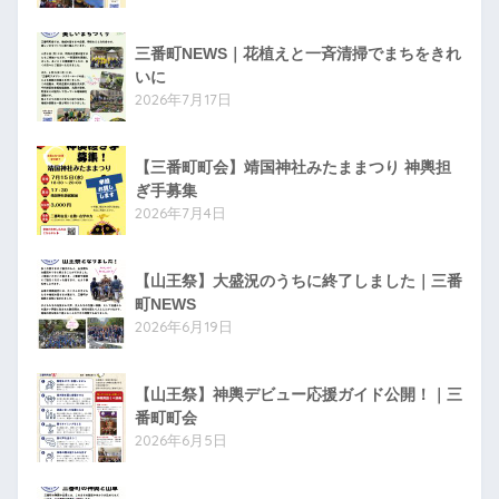
三番町NEWS｜花植えと一斉清掃でまちをきれ
いに
2026年7月17日
【三番町町会】靖国神社みたままつり 神輿担
ぎ手募集
2026年7月4日
【山王祭】大盛況のうちに終了しました｜三番
町NEWS
2026年6月19日
【山王祭】神輿デビュー応援ガイド公開！｜三
番町町会
2026年6月5日