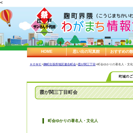
<
HOME
思い出の写真館
おすすめの
ＨＯＭＥ
>
麹町出張所地区連合町会
>
霞が関三丁目
>町会ゆかりの著名人・文
霞が関三丁目町会
町会ゆかりの著名人・文化人