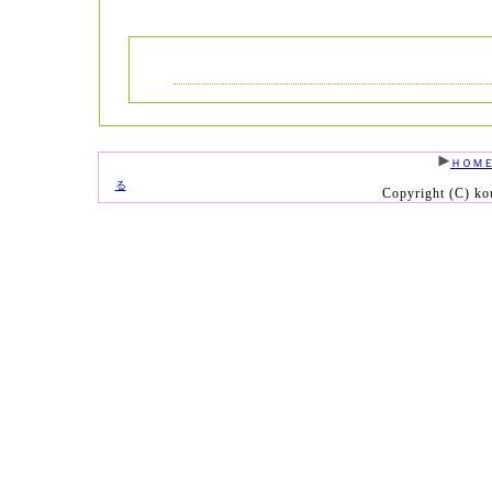
ＨＯＭ
る
Copyright (C) kou