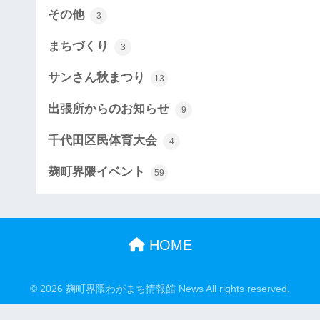
その他
3
まちづくり
3
サンさん秋まつり
13
出張所からのお知らせ
9
千代田区民体育大会
4
麹町界隈イベント
59
HOME
© 2026 麹町界隈わがまち情報館 News All rights reserved.