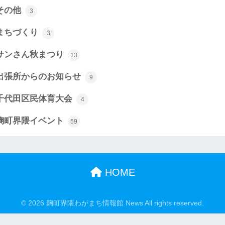
その他
3
まちづくり
3
サンさん秋まつり
13
出張所からのお知らせ
9
千代田区民体育大会
4
麹町界隈イベント
59
HOME
© 2026 麹町界隈わがまち情報館 News All rights reserved.