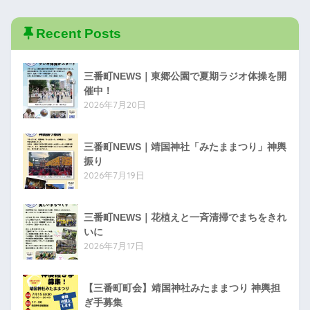
Recent Posts
三番町NEWS｜東郷公園で夏期ラジオ体操を開
催中！
2026年7月20日
三番町NEWS｜靖国神社「みたままつり」神輿
振り
2026年7月19日
三番町NEWS｜花植えと一斉清掃でまちをきれ
いに
2026年7月17日
【三番町町会】靖国神社みたままつり 神輿担
ぎ手募集