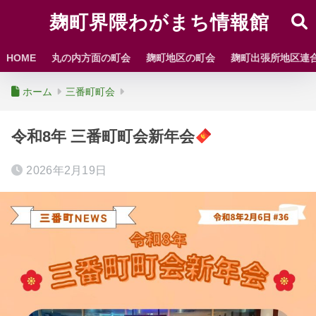
麹町界隈わがまち情報館
HOME
丸の内方面の町会
麹町地区の町会
麹町出張所地区連
ホーム
三番町町会
令和8年 三番町町会新年会
2026年2月19日