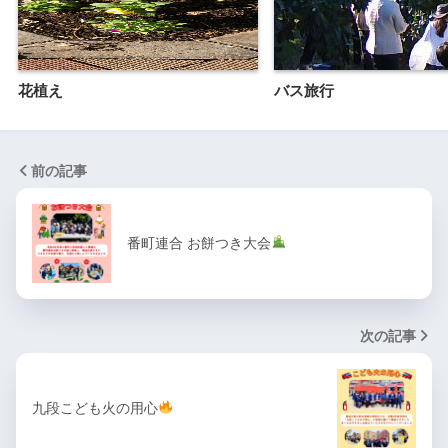
花植え
バス旅行
前の記事
番町連合 お餅つき大会
次の記事
九段こども火の用心