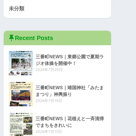
未分類
Recent Posts
三番町NEWS｜東郷公園で夏期ラ
ジオ体操を開催中！
2026年7月20日
三番町NEWS｜靖国神社「みたま
まつり」神輿振り
2026年7月19日
三番町NEWS｜花植えと一斉清掃
でまちをきれいに
2026年7月17日