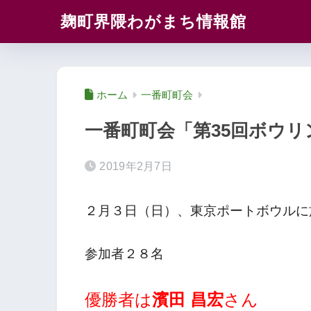
麹町界隈わがまち情報館
ホーム
一番町町会
一番町町会「第35回ボウ
2019年2月7日
２月３日（日）、東京ポートボウルに
参加者２８名
優勝者は
濱田 昌宏
さん