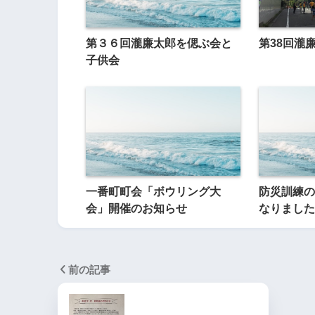
第３６回瀧廉太郎を偲ぶ会と
第38回瀧
子供会
一番町町会「ボウリング大
防災訓練の
会」開催のお知らせ
なりました
前の記事