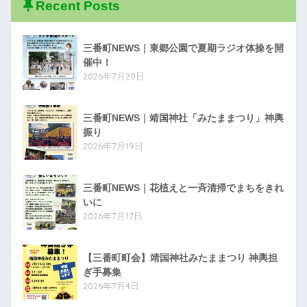
Recent Posts
三番町NEWS｜東郷公園で夏期ラジオ体操を開
催中！
2026年7月20日
三番町NEWS｜靖国神社「みたままつり」神輿
振り
2026年7月19日
三番町NEWS｜花植えと一斉清掃でまちをきれ
いに
2026年7月17日
【三番町町会】靖国神社みたままつり 神輿担
ぎ手募集
2026年7月4日