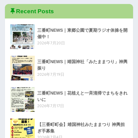
Recent Posts
三番町NEWS｜東郷公園で夏期ラジオ体操を開
催中！
2026年7月20日
三番町NEWS｜靖国神社「みたままつり」神輿
振り
2026年7月19日
三番町NEWS｜花植えと一斉清掃でまちをきれ
いに
2026年7月17日
【三番町町会】靖国神社みたままつり 神輿担
ぎ手募集
2026年7月4日