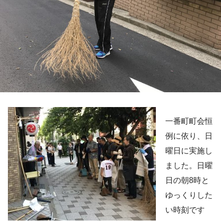
一番町町会恒
例に依り、日
曜日に実施し
ました。日曜
日の朝8時と
ゆっくりした
い時刻です