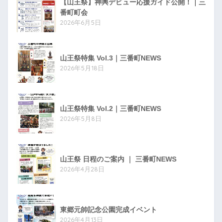
【山王祭】神輿デビュー応援ガイド公開！｜三
番町町会
2026年6月5日
山王祭特集 Vol.3｜三番町NEWS
2026年5月18日
山王祭特集 Vol.2｜三番町NEWS
2026年5月8日
山王祭 日程のご案内 ｜ 三番町NEWS
2026年4月28日
東郷元帥記念公園完成イベント
2026年4月13日