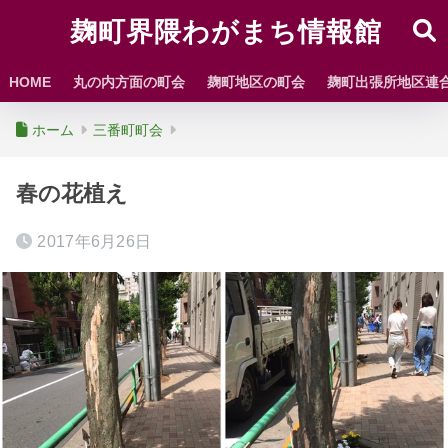
麹町界隈わがまち情報館
HOME
丸の内方面の町会
麹町地区の町会
麹町出張所地区連
ホーム
三番町町会
春の花植え
2017年6月26日