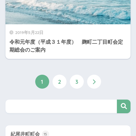
2019年5月22日
令和元年度（平成３１年度） 麹町二丁目町会定
期総会のご案内
1
2
3
紀尾井町町会
15