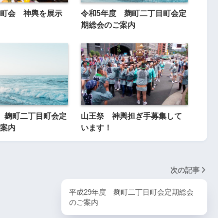
町会 神輿を展示
令和5年度 麹町二丁目町会定
期総会のご案内
 麹町二丁目町会定
山王祭 神輿担ぎ手募集して
案内
います！
次の記事
平成29年度 麹町二丁目町会定期総会
のご案内