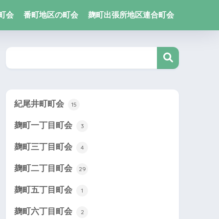
町会
番町地区の町会
麹町出張所地区連合町会
紀尾井町町会
15
麹町一丁目町会
3
麹町三丁目町会
4
麹町二丁目町会
29
麹町五丁目町会
1
麹町六丁目町会
2