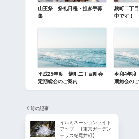
山王祭 祭礼日程・担ぎ手募
麹町二丁目
集
中です！
平成25年度 麹町二丁目町会
令和4年度
定期総会のご案内
期総会のご
前の記事
イルミネーションライト
アップ 【東京ガーデン
テラス紀尾井町】