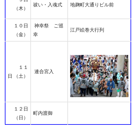
祓い・入魂式
地麹町大通りビル前
（木）
１０日
神幸祭 ご巡
江戸絵巻大行列
（金）
幸
１１
連合宮入
日 （土）
１２日
町内渡御
（日）