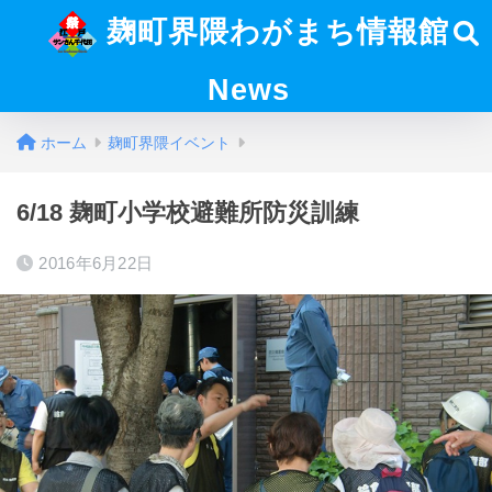
麹町界隈わがまち情報館
News
ホーム
麹町界隈イベント
6/18 麹町小学校避難所防災訓練
2016年6月22日