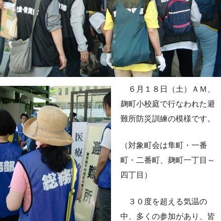
６月１８日（土）ＡＭ、
麹町小校庭で行なわれた避
難所防災訓練の模様です。
（対象町会は隼町・一番
町・二番町、麹町一丁目～
四丁目）
３０度を超える気温の
中、多くの参加があり、皆