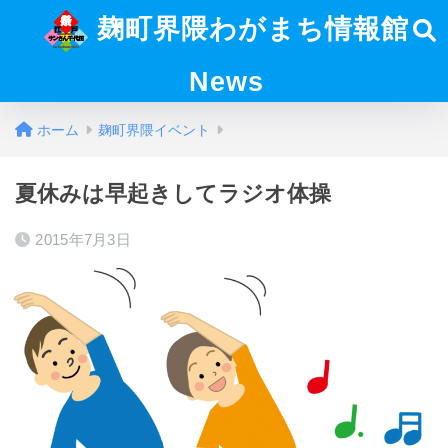
麹町界隈わがまち情報館
News
ホーム
麹町界隈イベント
夏休みは早起きしてラジオ体操
2015年7月3日