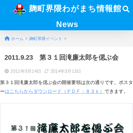
麹町界隈わがまち情報館
News
ホーム
麹町界隈イベント
2011.9.23 第３１回滝廉太郎を偲ぶ会
2011年9月14日
2014年3月13日
第３１回滝廉太郎を偲ぶ会の開催要領は次の通りです。ポスタ
ー
はこちらからダウンロード（ＰＤＦ：８３ｋ）
できます。