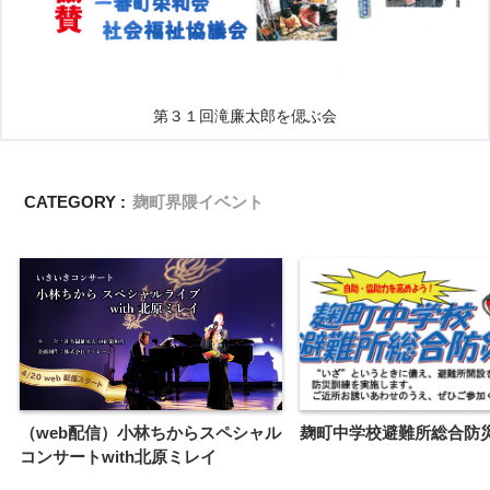
第３１回滝廉太郎を偲ぶ会
CATEGORY :
麹町界隈イベント
（web配信）小林ちからスペシャル
麹町中学校避難所総合防
コンサートwith北原ミレイ